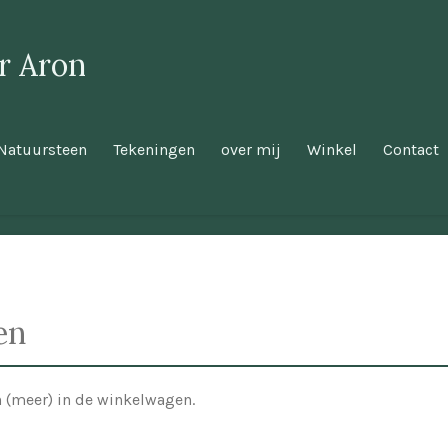
er Aron
Natuursteen
Tekeningen
over mij
Winkel
Contact
en
en (meer) in de winkelwagen.