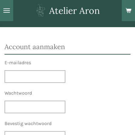
Ga
Atelier Aron
direct
naar
de
hoofdinhoud
Account aanmaken
E-mailadres
Wachtwoord
Bevestig wachtwoord