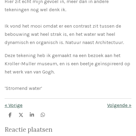
Hier zit echt mijn gevoel in, meer dan in andere
tekeningen nog wel denk ik.
Ik vond het mooi omdat er een contrast zit tussen de
bebouwing wat heel strak is, en het water wat heel
dynamisch en organisch is. Natuur naast Architectuur.
Deze tekening heb ik gemaakt na een bezoek aan het
Kroller-Muller museum, en is een beetje geïnspireerd op
het werk van van Gogh.
‘Stromend water’
«
Vorige
Volgende
»
D
D
S
D
e
e
h
e
l
e
a
l
Reactie plaatsen
e
l
r
e