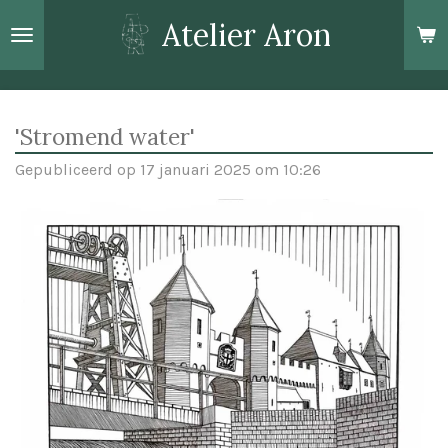
Ga
Atelier Aron
direct
naar
de
hoofdinhoud
'Stromend water'
Gepubliceerd op 17 januari 2025 om 10:26