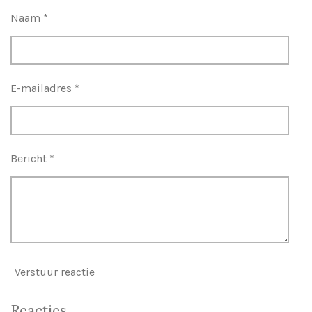
n
e
n
Naam *
E-mailadres *
Bericht *
Verstuur reactie
Reacties